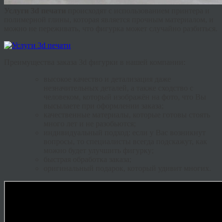
Услуги 3d печати
происходят с использованием принтера и
полимерной глины, которая является прочным материалом, и
можно не переживать, что фигурка может случайно разбиться.
Преимущества заказа 3d фигурки в нашей компании:
высокое качество и детализация даже
незначительных деталей, а также сходство с
человеком, который изображён на фото, что Вы
высылаете при оформлении заказа;
качественные материалы, которые готовы стоять
много лет и не разобьются;
индивидуальный подход: если у Вас возникнут
вопросы, то специалисты всегда подскажут, как
можно будет улучшить фигурку;
быстрая обработка заказа;
оригинальный подарок, который удивит многих.