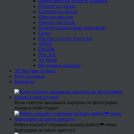
Печать фото на холсте в Тольятти
Портрет на дереве
Картины на досках
Картины маслом
Портрет пастелью
Портрет карандашом (имитация)
Скетч
Портрет в стиле Touch Art
WPAP
ГРАНЖ
Поп Арт
Art Brush
Модульные картины
3D фигурка по фото
Идеи подарков
Контакты
Всем советую заказывать картины по фотографии
только в этой студии!
Ребята спасибо? огромное за вашу работу❤ очень
благодарна за такую красоту)