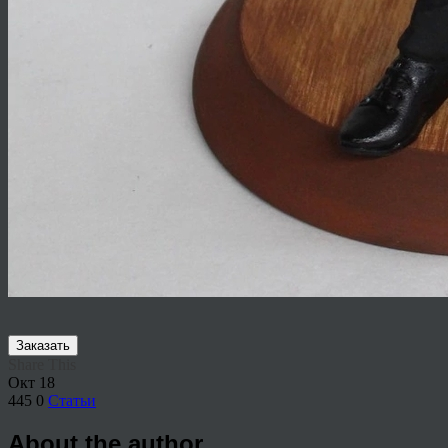
Заказать
Share This
Окт
18
445
0
Статьи
About the author