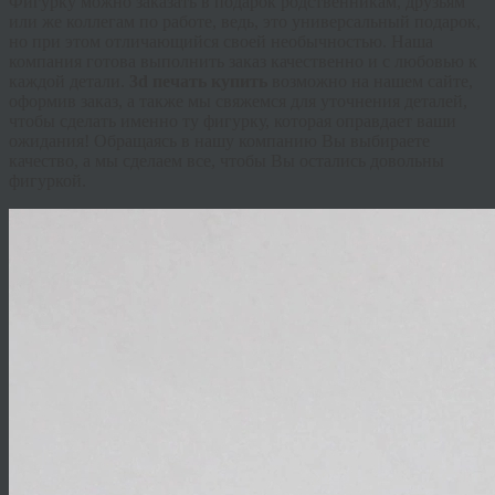
Фигурку можно заказать в подарок родственникам, друзьям
или же коллегам по работе, ведь, это универсальный подарок,
но при этом отличающийся своей необычностью. Наша
компания готова выполнить заказ качественно и с любовью к
каждой детали.
3d печать купить
возможно на нашем сайте,
оформив заказ, а также мы свяжемся для уточнения деталей,
чтобы сделать именно ту фигурку, которая оправдает ваши
ожидания! Обращаясь в нашу компанию Вы выбираете
качество, а мы сделаем все, чтобы Вы остались довольны
фигуркой.