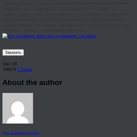
нашей помощью вопрос,
что подарить жене на годовщину
свадьбы,
чем порадовать мужа, родителей или других
близких вам людей, можно решить оперативно, просто и по
доступной цене. Эстетично оформленная художественная
работа придаст интерьеру самобытный стиль, на долгие годы
сохранит память о бесценных моментах.
Заказать
Share This
Окт
10
1094
0
Статьи
About the author
View all articles by rauffri