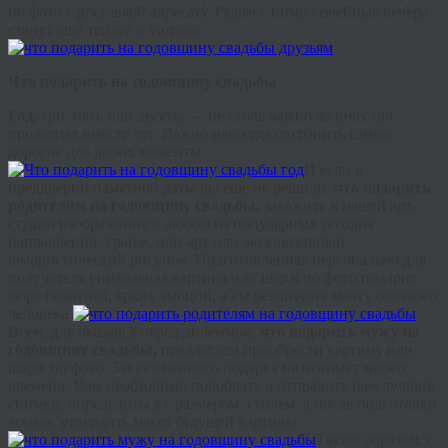
по фото с доставкой адресату. Рядом с ними семейные вечера
станут еще теплее и уютнее.
Что подарить на годовщину свадьбы
Год,
три, пять или десять, — не столь важно количество
прожитых вместе лет. Важно навсегда сохранить самые
дорогие для двоих моменты.
И если в
преддверии памятной даты вы еще не решили,
что подарить
родителям на годовщину свадьбы,
закажите в нашей арт-
студии изображение в любом из популярных сегодня
направлений:
гранж
, поп-арт или эксклюзивный
юмористический рисунок. Подготовленная персонально для
получателя уникальная картина или шарж по фото подарит
море позитива, ярких эмоций, а вы реализуете мечту близкого
человека.
Всем, для оказался перед дилеммой,
что подарить мужу на
годовщину свадьбы,
предлагаем приобрести картину или
шарж по фото. Заказ именного подарка не отнимет много
времени. Вам необходимо подобрать и отправить нам лучшие
снимки, определиться с размером, стилем, а после подготовки
эскиза, утвердить макет будущей картины.
Таким образом, с