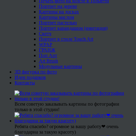
Печать фото на холсте в Тольятти
Портрет на дереве
Картины на досках
Картины маслом
Портрет пастелью
Портрет карандашом (имитация)
Скетч
Портрет в стиле Touch Art
WPAP
ГРАНЖ
Поп Арт
Art Brush
Модульные картины
3D фигурка по фото
Идеи подарков
Контакты
Всем советую заказывать картины по фотографии
только в этой студии!
Ребята спасибо? огромное за вашу работу❤ очень
благодарна за такую красоту)