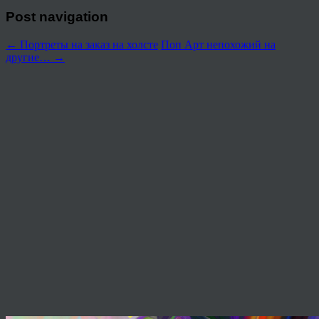
Post navigation
←
Портреты на заказ на холсте
Поп Арт непохожий на
другие…
→