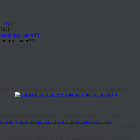
ИБО!
не прогадали!!!
ря эстетически привлекательным произведениям искусства,
асного.
 гостиной в современном стиле
рекомендовано подбирать в
а.
Ассиметрично
уместно располагать в том случае, если мебель
астельные тона с мягкими переходами от оттенка к оттенку без