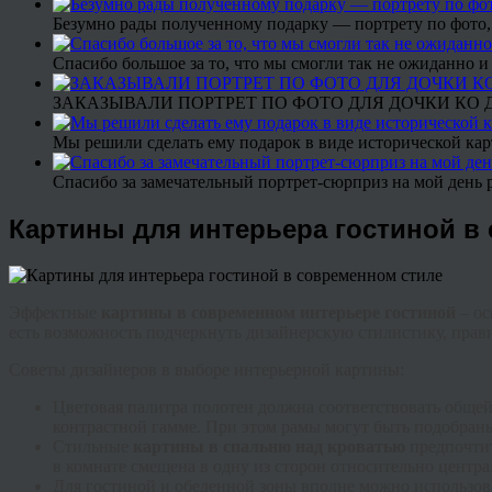
Безумно рады полученному подарку — портрету по фото,
Спасибо большое за то, что мы смогли так не ожиданно
ЗАКАЗЫВАЛИ ПОРТРЕТ ПО ФОТО ДЛЯ ДОЧКИ КО ДН
Мы решили сделать ему подарок в виде исторической кар
Спасибо за замечательный портрет-сюрприз на мой день 
Картины для интерьера гостиной в
Эффектные
картины в современном интерьере гостиной
– ос
есть возможность подчеркнуть дизайнерскую стилистику, прав
Советы дизайнеров в выборе интерьерной картины:
Цветовая палитра полотен должна соответствовать общ
контрастной гамме. При этом рамы могут быть подобран
Стильные
картины в спальню над кроватью
предпочтит
в комнате смещена в одну из сторон относительно центра
Для гостиной и обеденной зоны вполне можно использов