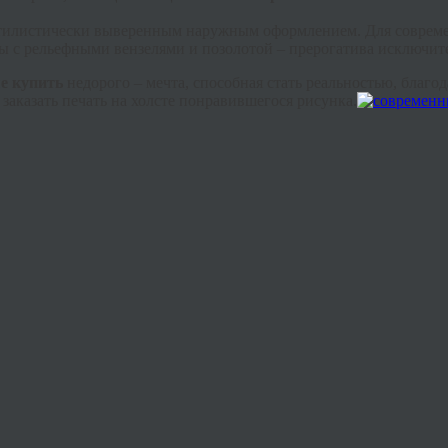
тилистически выверенным наружным оформлением. Для современ
ты
с рельефными вензелями и позолотой – прерогатива исключите
е купить
недорого – мечта, способная стать реальностью, благо
 заказать печать на холсте понравившегося рисунка.