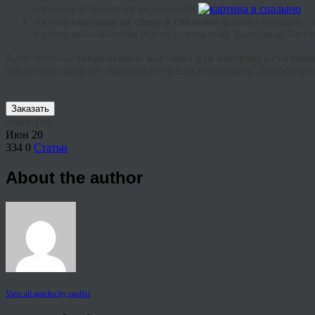
излишне аляповатых вкраплений.
Любые
картины на стену в спальню
должны обладать с
в стиле минимализма (часто со стеклом). Вычурные
баге
Качественные
современные картины для интерьера стильны
для этого совсем не обязательно искать подлинник. Достаточно
Заказать
Share This
Июн
20
334
0
Статьи
About the author
View all articles by rauffri