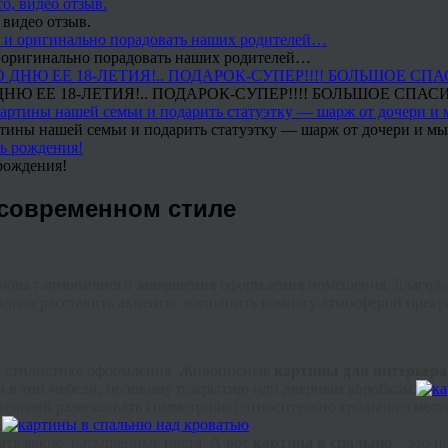
 видео отзыв.
 и оригинально порадовать наших родителей…
Ю ЕЕ 18-ЛЕТИЯ!.. ПОДАРОК-СУПЕР!!!! БОЛЬШОЕ СПАС
тины нашей семьи и подарить статуэтку — шарж от дочери и мы 
рождения!
 современном стиле
нова гармоничного завершения оформления помещения. Благода
ильно расставить акценты, наполнить комнату атмосферой прекр
ей стилистике оформления. Живописные
картины для интерьера
ы в тон мебели, половому покрытию или дверным коробкам.
ельней развешивать симметрично относительно спального мест
.
ать яркие, насыщенные цвета. А вот
картина в спальню
– это п