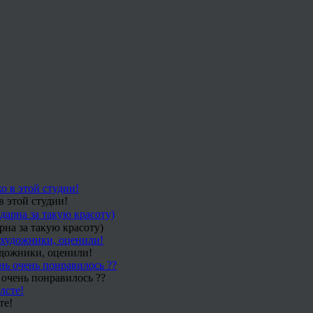
в этой студии!
рна за такую красоту)
удожники, оценили!
 очень понравилось ??
те!