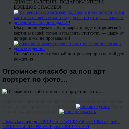
ДНЮ ЕЕ 18-ЛЕТИЯ!.. ПОДАРОК-СУПЕР!!!!
БОЛЬШОЕ СПАСИБО!
Мы решили сделать ему подарок в виде исторической
картины нашей семьи и подарить статуэтку — шарж от
дочери и мы не прогадали!!!
Спасибо за замечательный портрет-сюрприз на мой день
рождения!
Огромное спасибо за поп арт
портрет по фото…
Огромное спасибо за поп арт портрет, именинник не ожидал
от нас такого приятного сюрприза )))
Работа
выполнена просто отлично!)
https://vk.com/topic-33910136_32541059?offset=180&z=photo-
33910136_456239885%2Fpost-33910136_299