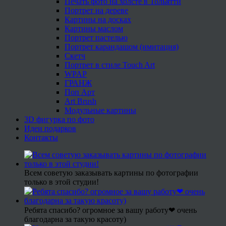
Печать фото на холсте в Тольятти
Портрет на дереве
Картины на досках
Картины маслом
Портрет пастелью
Портрет карандашом (имитация)
Скетч
Портрет в стиле Touch Art
WPAP
ГРАНЖ
Поп Арт
Art Brush
Модульные картины
3D фигурка по фото
Идеи подарков
Контакты
Всем советую заказывать картины по фотографии
только в этой студии!
Ребята спасибо? огромное за вашу работу❤ очень
благодарна за такую красоту)