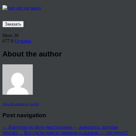
Заказать
Share This
Июн
20
677
0
Отзывы
About the author
View all articles by rauffri
Post navigation
←
Картины по фото мастихином — живопись, которая
трогает…
Все гости просто замерли и сказали — это чудо!!!