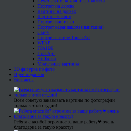
Печать фото на холсте в Тольятти
Портрет на дереве
Картины на досках
Картины маслом
Портрет пастелью
Портрет карандашом (имитация)
Скетч
Портрет в стиле Touch Art
WPAP
ГРАНЖ
Поп Арт
Art Brush
Модульные картины
3D фигурка по фото
Идеи подарков
Контакты
Всем советую заказывать картины по фотографии
только в этой студии!
Ребята спасибо? огромное за вашу работу❤ очень
благодарна за такую красоту)