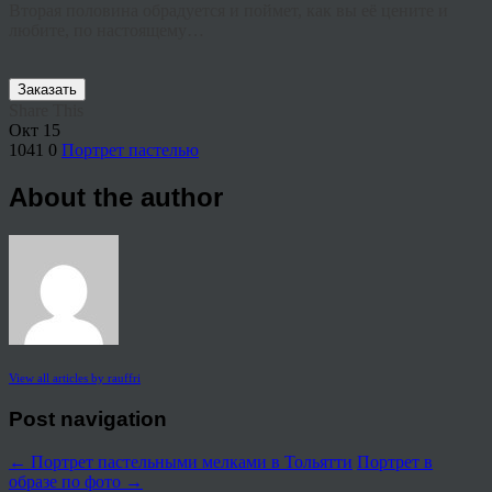
Вторая половина обрадуется и поймет, как вы её цените и
любите, по настоящему…
Заказать
Share This
Окт
15
1041
0
Портрет пастелью
About the author
View all articles by rauffri
Post navigation
←
Портрет пастельными мелками в Тольятти
Портрет в
образе по фото
→