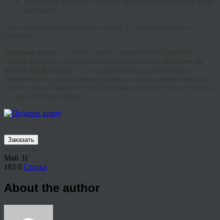
Коллектив медиков получил
групповой портрет
в виде
карикатур.
Эти подарки вызвали бурю эмоций и стали предметом
гордости.
Подарок врачу
— это не просто символ благодарности, а
способ выразить уважение и признательность.
Портрет по
фото
и
3D-фигурка
— это современные, креативные и
эмоционально заряженные решения, которые запомнятся на
долгие годы. Подарите своим врачам частичку тепла и заботы
— они этого достойны!
Заказать
Share This
Май
31
183
0
Статьи
About the author