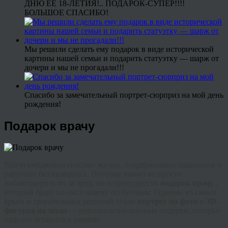
ДНЮ ЕЕ 18-ЛЕТИЯ!.. ПОДАРОК-СУПЕР!!!!
БОЛЬШОЕ СПАСИБО!
Мы решили сделать ему подарок в виде исторической
картины нашей семьи и подарить статуэтку — шарж от
дочери и мы не прогадали!!!
Спасибо за замечательный портрет-сюрприз на мой день
рождения!
Подарок врачу
Врачи ежедневно спасают жизни, поддерживают пациентов и
работают без выходных. Поэтому важно не просто
поблагодарить их за труд, но и преподнести
подарок врачу
,
который будет по-настоящему особенным. Одними из самых
ярких и трогательных решений стали
портрет по фото
и
3D-
фигурка на заказ
— персонализированные подарки, которые
надолго остаются в памяти.