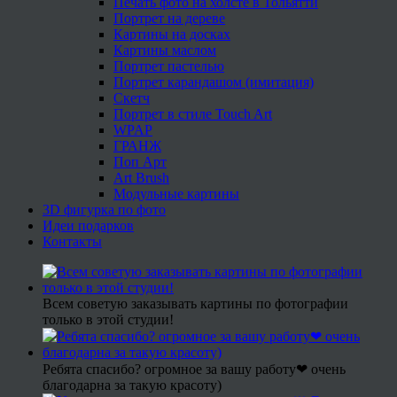
Печать фото на холсте в Тольятти
Портрет на дереве
Картины на досках
Картины маслом
Портрет пастелью
Портрет карандашом (имитация)
Скетч
Портрет в стиле Touch Art
WPAP
ГРАНЖ
Поп Арт
Art Brush
Модульные картины
3D фигурка по фото
Идеи подарков
Контакты
Всем советую заказывать картины по фотографии
только в этой студии!
Ребята спасибо? огромное за вашу работу❤ очень
благодарна за такую красоту)