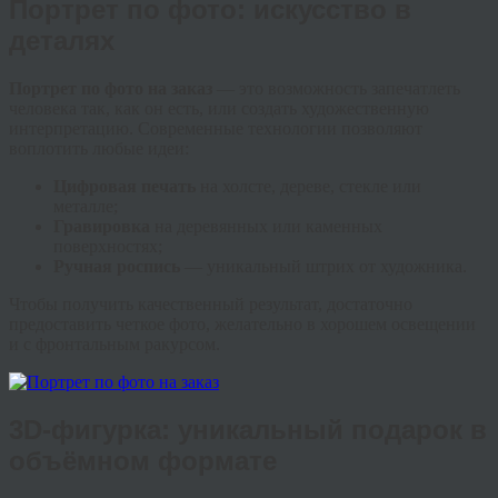
Портрет по фото: искусство в
деталях
Портрет по фото на заказ
— это возможность запечатлеть
человека так, как он есть, или создать художественную
интерпретацию. Современные технологии позволяют
воплотить любые идеи:
Цифровая печать
на холсте, дереве, стекле или
металле;
Гравировка
на деревянных или каменных
поверхностях;
Ручная роспись
— уникальный штрих от художника.
Чтобы получить качественный результат, достаточно
предоставить четкое фото, желательно в хорошем освещении
и с фронтальным ракурсом.
3D-фигурка: уникальный подарок в
объёмном формате