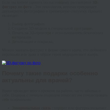
Если вы хотите удивить по-настоящему, рассмотрите
3D-
фигурку по фото
. Это технология, которая превращает
двухмерную фотографию в трехмерную статуэтку. Процесс
включает:
Выбор фотографии.
Создание 3D-модели в специальной программе.
Печать на 3D-принтере с использованием безопасных
материалов.
Детализация и покраска.
Можно заказать фигурку в форме самого врача, его любимого
персонажа или даже в образе героя медицинского жанра.
Почему такие подарки особенно
актуальны для врачей?
Врачи проводят много времени на работе, часто забывая о
себе. Подарок с личным подходом помогает им почувствовать
себя особенными:
Эмоциональная связь
: портрет или фигурка вызывает