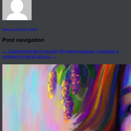
View all articles by rauffri
Post navigation
←
Оживление фото онлайн
Индивидуальные сувениры и
подарки ручной работы
→