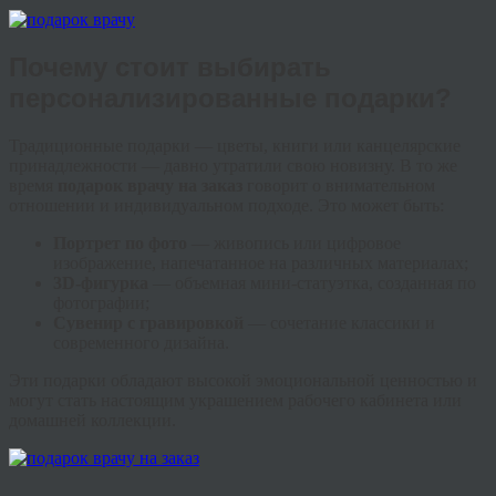
Почему стоит выбирать
персонализированные подарки?
Традиционные подарки — цветы, книги или канцелярские
принадлежности — давно утратили свою новизну. В то же
время
подарок врачу на заказ
говорит о внимательном
отношении и индивидуальном подходе. Это может быть:
Портрет по фото
— живопись или цифровое
изображение, напечатанное на различных материалах;
3D-фигурка
— объемная мини-статуэтка, созданная по
фотографии;
Сувенир с гравировкой
— сочетание классики и
современного дизайна.
Эти подарки обладают высокой эмоциональной ценностью и
могут стать настоящим украшением рабочего кабинета или
домашней коллекции.