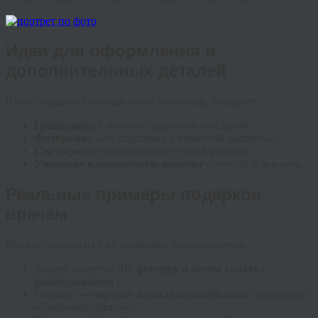
Идеи для оформления и
дополнительных деталей
Чтобы подарок стал еще более значимым, добавьте:
Гравировку
с именем, надписью или датой;
Фоторамку
или подставку с памятной надписью;
Сертификат
или открытку ручной работы;
Упаковку в подарочную коробку
с лентой и декором.
Реальные примеры подарков
врачам
Многие пациенты уже выбирают такие решения:
Хирург получил
3D-фигурку в белом халате с
фонендоскопом
;
Педиатр —
портрет в стиле мультфильма
с подписью:
«Любимый доктор»;