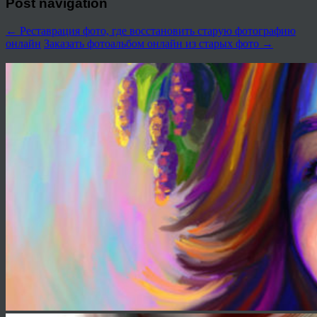
Post navigation
←
Реставрация фото, где восстановить старую фотографию
онлайн
Заказать фотоальбом онлайн из старых фото
→