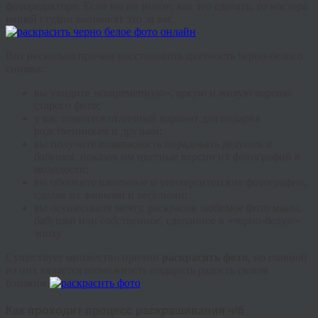
фоторедакторе. Если вы не знаете, как это сделать, то мастера
нашей студии выполнят это за вас.
Вот несколько причин восстановить цветность черно-белого
снимка:
вы увидите «современную», яркую и живую версию
старого фото;
у вас появится отличный вариант для подарка
родственникам и друзьям;
вы получите возможность порадовать дедушек и
бабушек, показав им цветные версии их фотографий в
молодости;
вы обновите школьные и университетские фотографии,
сделав их живыми и веселыми;
вы осуществите мечту, раскрасив любимое фото мамы,
бабушки или собственное, сделанное в «черно-белую»
эпоху.
Существует множество причин
раскрасить фото
, но главной
из них является возможность подарить радость своим
близким.
Как проходит процесс раскрашивания ч/б