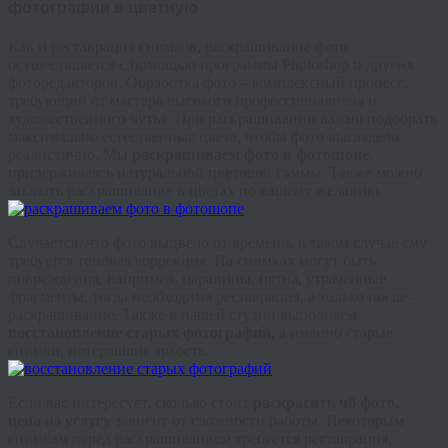
фотографии в цветную
Как и реставрация снимков, раскрашивание фото
осуществляется с помощью программы Photoshop и других
фоторедакторов. Обработка фото – комплексный процесс,
требующий от мастера высокого профессионализма и
художественного чутья. При раскрашивании важно подобрать
максимально естественные цвета, чтобы фото выглядело
реалистично. Мы
раскрашиваем фото в фотошопе
,
придерживаясь натуральной цветовой гаммы. Также можно
заказать раскрашивание в цветах по вашему желанию.
Случается, что фото выцвело от времени, в таком случае ему
требуется тоновая коррекция. На снимках могут быть
повреждения, например, царапины, пятна, утраченные
фрагменты, тогда необходима реставрация, а только после –
раскрашивание. Также в нашей студии выполняем
восстановление старых фотографий
, а именно старые
снимки, потерявшие яркость.
Если вас интересует, сколько стоит
раскрасить чб фото,
цена
на услугу зависит от сложности работы. Некоторым
снимкам перед раскрашиванием требуется реставрация,