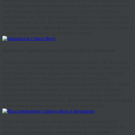
телефоне или фотоаппарате, а еще 50 лет назад такие снимки
были единственной возможностью оставить воспоминание о
себе потомкам. Дома у каждого есть старые черно-белые
фотографии, но мало кто задумывается, что в реальности все
изображенное на них было цветным. Мастера нашей студии
могут
раскрасить старое фото
и вы увидите, как выглядели в
живую ваши любимые черно-белые снимки.
Причины сделать черно-белое фото цветным
Первые цветные фотографии появились более 100 лет назад,
но получили широкое распространение лишь в конце 20 века.
Сегодня не проблема сделать цветное фото, ведь у каждого
есть смартфон или фотоаппарат с прогрессивными
функциями. Но у наших бабушек и родителей не было такого
широкого выбора, а потому до нас дошли целые альбомы
черно-белых фотографий, на которых изображена жизнь в
докомпьютеризированную эру.
Восстановление старого фото
в фотошопе
можно заказать в нашей мастерской.
Всем, кому интересно, как выглядели бы в живую фото
бабушек, дедушек, родителей и себя в детском возрасте, мы
рекомендуем
раскрасить черно белое фото онлайн
в