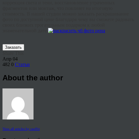
коррекция света и тени, восстановление утраченных
фрагментов или монтаж, что повлияет на итоговую
стоимость. В нашей студии можно заказать раскрашивание
фото по доступной цене благодаря чему вы сможете радовать
своих близких трогательным подарком к любой
знаменательной дате.
Заказать
Share This
Апр
04
482
0
Статьи
About the author
View all articles by rauffri