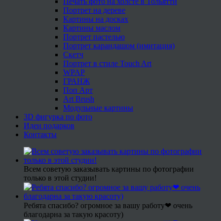
Печать фото на холсте в Тольятти
Портрет на дереве
Картины на досках
Картины маслом
Портрет пастелью
Портрет карандашом (имитация)
Скетч
Портрет в стиле Touch Art
WPAP
ГРАНЖ
Поп Арт
Art Brush
Модульные картины
3D фигурка по фото
Идеи подарков
Контакты
Всем советую заказывать картины по фотографии
только в этой студии!
Ребята спасибо? огромное за вашу работу❤ очень
благодарна за такую красоту)