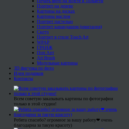
Печать фото на холсте в Тольятти
Портрет на дереве
Картины на досках
Картины маслом
Портрет пастелью
Портрет карандашом (имитация)
Скетч
Портрет в стиле Touch Art
WPAP
ГРАНЖ
Поп Арт
Art Brush
Модульные картины
3D фигурка по фото
Идеи подарков
Контакты
Всем советую заказывать картины по фотографии
только в этой студии!
Ребята спасибо? огромное за вашу работу❤ очень
благодарна за такую красоту)