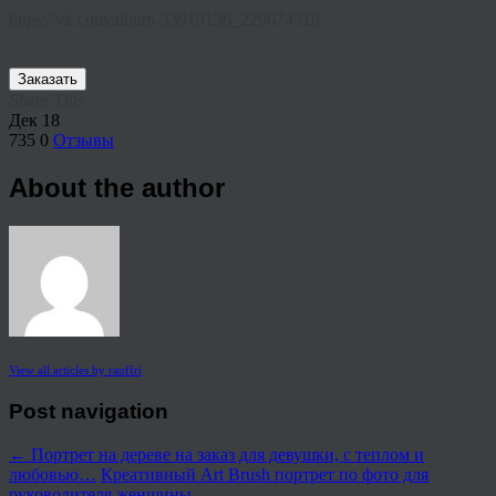
https://vk.com/album-33910136_229674518
Заказать
Share This
Дек
18
735
0
Отзывы
About the author
View all articles by rauffri
Post navigation
←
Портрет на дереве на заказ для девушки, с теплом и
любовью…
Креативный Art Brush портрет по фото для
руководителя женщины…
→