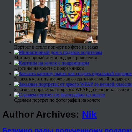
Портрет в стиле поп-арт по фото на заказ
Миниатюрный дом в подарок родителям
Картины на холсте с подрамником
Заказать картину шарж: как создать идеальный подарок 
Заказные портреты: от яркого WPAP до вечной классики н
Сделаем портрет по фотографии на холсте
Author Archives:
Nik
Безумно рады полученному подарку