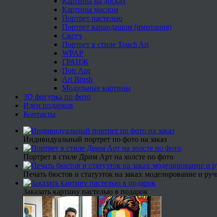
Картины на досках
Картины маслом
Портрет пастелью
Портрет карандашом (имитация)
Скетч
Портрет в стиле Touch Art
WPAP
ГРАНЖ
Поп Арт
Art Brush
Модульные картины
3D фигурка по фото
Идеи подарков
Контакты
Индивидуальный портрет по фото на заказ
Портрет в стиле Дрим Арт на холсте по фото
Печать бюстов и статуэток на заказ: моделирование и руч
Заказать картину пастелью в подарок